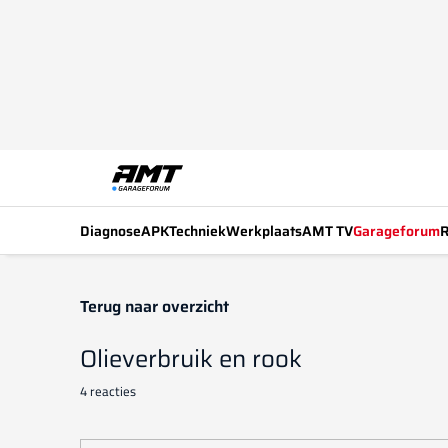
Diagnose
APK
Techniek
Werkplaats
AMT TV
Garageforum
R
Terug naar overzicht
Olieverbruik en rook
4 reacties