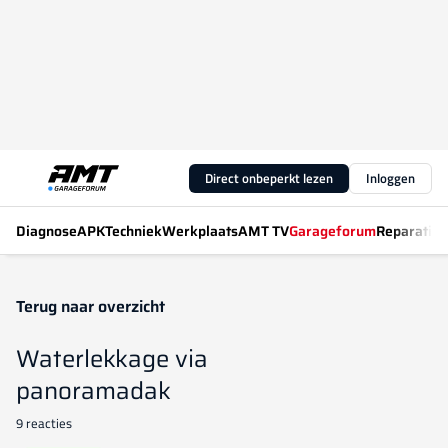
Direct onbeperkt lezen
Inloggen
Diagnose
APK
Techniek
Werkplaats
AMT TV
Garageforum
Reparatiew
Terug naar overzicht
Waterlekkage via
panoramadak
9 reacties