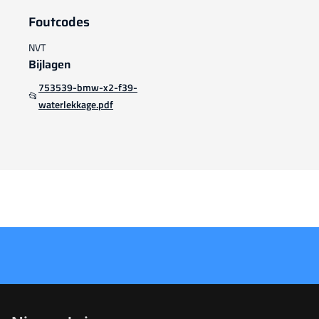
Foutcodes
NVT
Bijlagen
753539-bmw-x2-f39-
📂
waterlekkage.pdf