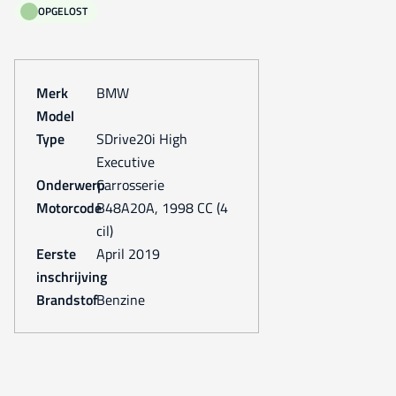
OPGELOST
Merk
BMW
Model
Type
sDrive20i High
Executive
Onderwerp
Carrosserie
Motorcode
B48A20A, 1998 CC (4
cil)
Eerste
april 2019
inschrijving
Brandstof
Benzine