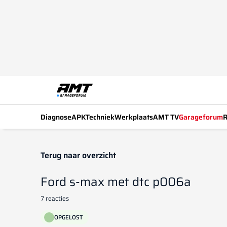
Diagnose
APK
Techniek
Werkplaats
AMT TV
Garageforum
R
Terug naar overzicht
Ford s-max met dtc p006a
7 reacties
OPGELOST