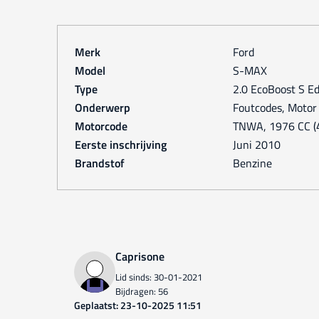
Merk
Ford
Model
S-MAX
Type
2.0 EcoBoost S Ed
Onderwerp
Foutcodes, Motor
Motorcode
TNWA, 1976 CC (4
Eerste inschrijving
juni 2010
Brandstof
Benzine
Caprisone
Lid sinds: 30-01-2021
Bijdragen: 56
Geplaatst: 23-10-2025 11:51