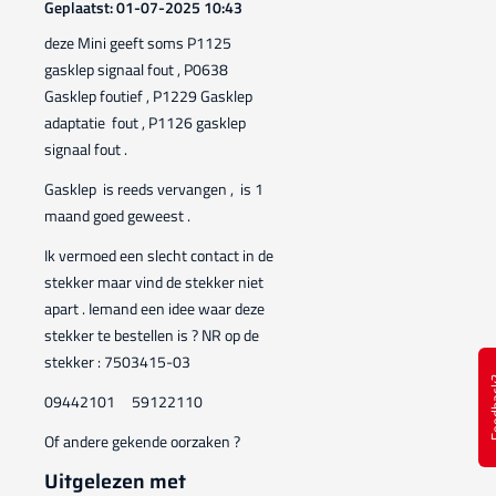
Geplaatst: 01-07-2025 10:43
deze Mini geeft soms P1125
gasklep signaal fout , P0638
Gasklep foutief , P1229 Gasklep
adaptatie fout , P1126 gasklep
signaal fout .
Gasklep is reeds vervangen , is 1
maand goed geweest .
Ik vermoed een slecht contact in de
stekker maar vind de stekker niet
apart . Iemand een idee waar deze
stekker te bestellen is ? NR op de
stekker : 7503415-03
Feed
09442101 59122110
Of andere gekende oorzaken ?
Uitgelezen met