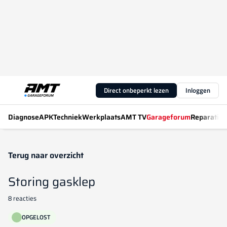
Direct onbeperkt lezen
Inloggen
Diagnose
APK
Techniek
Werkplaats
AMT TV
Garageforum
Reparatiew
Terug naar overzicht
Storing gasklep
8 reacties
OPGELOST