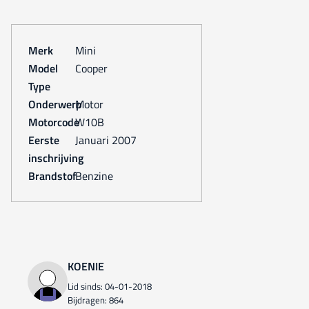
Merk
Mini
Model
Cooper
Type
Onderwerp
Motor
Motorcode
W10B
Eerste
januari 2007
inschrijving
Brandstof
Benzine
KOENIE
Lid sinds: 04-01-2018
Bijdragen: 864