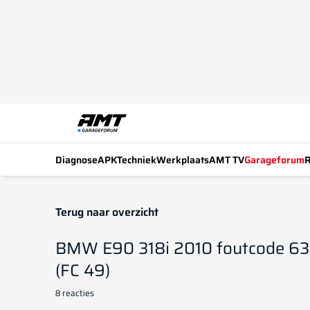
Diagnose
APK
Techniek
Werkplaats
AMT TV
Garageforum
R
Terug naar overzicht
BMW E90 318i 2010 foutcode 63F
(FC 49)
8 reacties