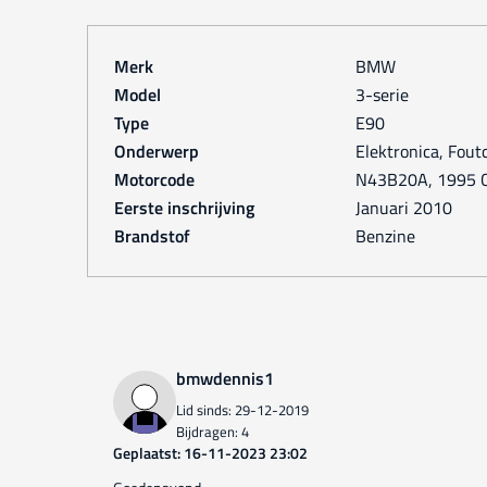
Merk
BMW
Model
3-serie
Type
E90
Onderwerp
Elektronica, Fou
Motorcode
N43B20A, 1995 CC
Eerste inschrijving
januari 2010
Brandstof
Benzine
bmwdennis1
Lid sinds: 29-12-2019
Bijdragen: 4
Geplaatst: 16-11-2023 23:02