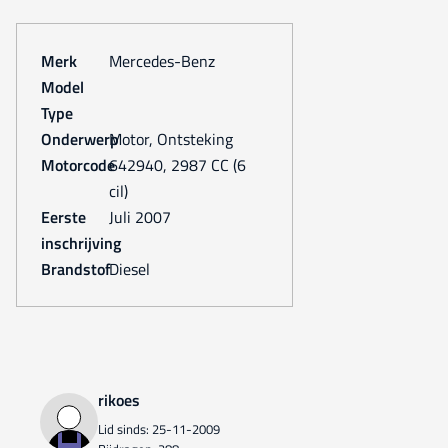
Merk
Mercedes-Benz
Model
Type
Onderwerp
Motor, Ontsteking
Motorcode
642940, 2987 CC (6
cil)
Eerste
juli 2007
inschrijving
Brandstof
Diesel
rikoes
Lid sinds: 25-11-2009