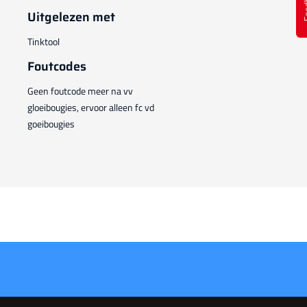
Feed
Uitgelezen met
Tinktool
Foutcodes
Geen foutcode meer na vv
gloeibougies, ervoor alleen fc vd
goeibougies