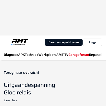
Direct onbeperkt lezen
Inloggen
Diagnose
APK
Techniek
Werkplaats
AMT TV
Garageforum
Reparatiew
Terug naar overzicht
Uitgaandespanning
Gloeirelais
2 reacties