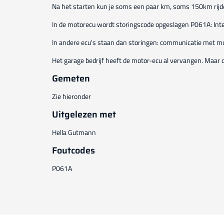
Na het starten kun je soms een paar km, soms 150km rijde
In de motorecu wordt storingscode opgeslagen P061A: Inter
In andere ecu's staan dan storingen: communicatie met mot
Het garage bedrijf heeft de motor-ecu al vervangen. Maar d
Gemeten
Zie hieronder
Uitgelezen met
Hella Gutmann
Foutcodes
P061A