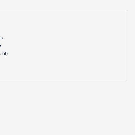
on
r
cil)