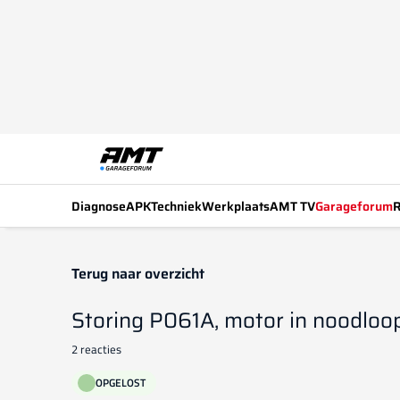
Diagnose
APK
Techniek
Werkplaats
AMT TV
Garageforum
R
Terug naar overzicht
Storing P061A, motor in noodloo
2 reacties
OPGELOST