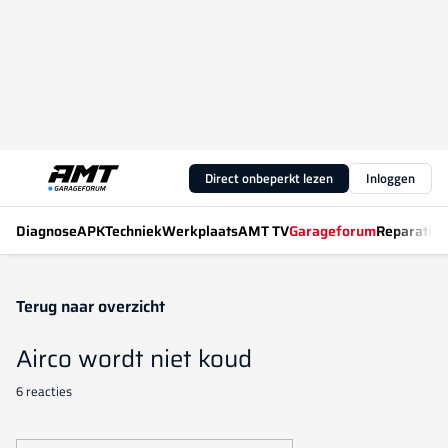
Direct onbeperkt lezen
Inloggen
Diagnose
APK
Techniek
Werkplaats
AMT TV
Garageforum
Reparatiew
Terug naar overzicht
Airco wordt niet koud
6 reacties