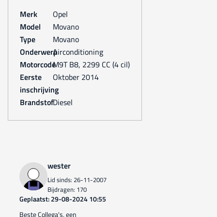
Merk
Opel
Model
Movano
Type
Movano
Onderwerp
Airconditioning
Motorcode
M9T B8, 2299 CC (4 cil)
Eerste
oktober 2014
inschrijving
Brandstof
Diesel
wester
Lid sinds: 26-11-2007
Bijdragen: 170
Geplaatst: 29-08-2024 10:55
Beste Collega's, een