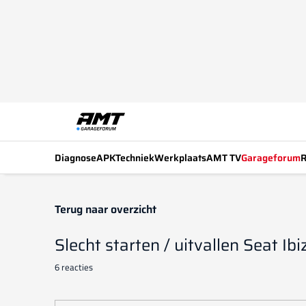
Diagnose
APK
Techniek
Werkplaats
AMT TV
Garageforum
R
Terug naar overzicht
Slecht starten / uitvallen Seat Ibi
6 reacties