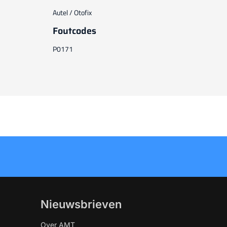
Autel / Otofix
Foutcodes
P0171
Nieuwsbrieven
Over AMT