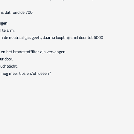
 is dat rond de 700.
ogen.
l te arm.
e in de neutraal gas geeft, daarna loopt hij snel door tot 6000
r en het brandstoffilter zijn vervangen.
r door.
luchtdicht.
r nog meer tips en/of ideeën?