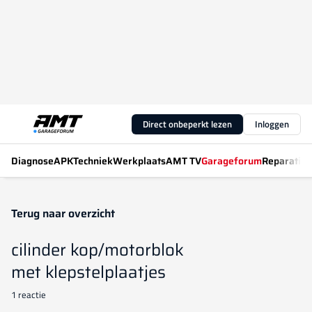
Direct onbeperkt lezen
Inloggen
Diagnose
APK
Techniek
Werkplaats
AMT TV
Garageforum
Reparatiew
Terug naar overzicht
cilinder kop/motorblok
met klepstelplaatjes
1 reactie