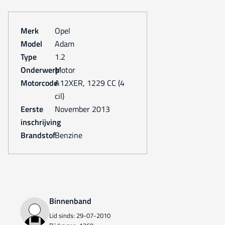
Merk
Opel
Model
Adam
Type
1.2
Onderwerp
Motor
Motorcode
A12XER, 1229 CC (4
cil)
Eerste
november 2013
inschrijving
Brandstof
Benzine
Binnenband
Lid sinds: 29-07-2010