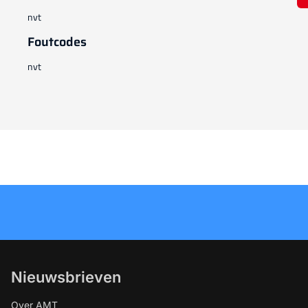
nvt
Foutcodes
nvt
Nieuwsbrieven
Over AMT