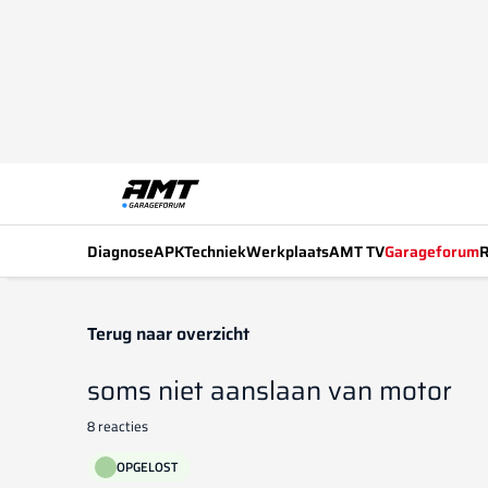
Diagnose
APK
Techniek
Werkplaats
AMT TV
Garageforum
R
Terug naar overzicht
soms niet aanslaan van motor
8 reacties
OPGELOST