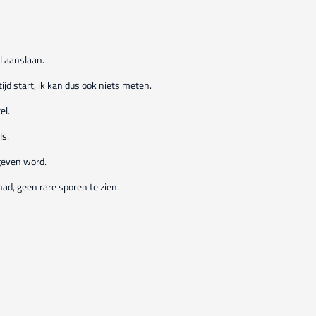
l aanslaan.
ijd start, ik kan dus ook niets meten.
el.
ls.
geven word.
ad, geen rare sporen te zien.