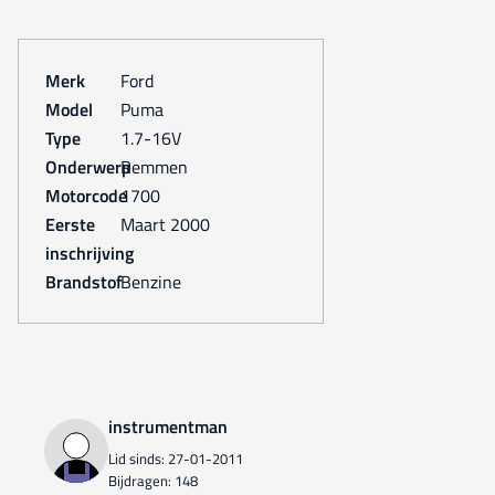
Merk
Ford
Model
Puma
Type
1.7-16V
Onderwerp
Remmen
Motorcode
1700
Eerste
maart 2000
inschrijving
Brandstof
Benzine
instrumentman
Lid sinds: 27-01-2011
Bijdragen: 148