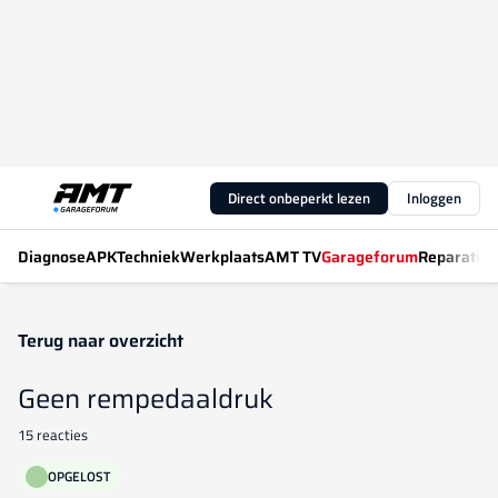
Direct onbeperkt lezen
Inloggen
Diagnose
APK
Techniek
Werkplaats
AMT TV
Garageforum
Reparatiew
Terug naar overzicht
Geen rempedaaldruk
15 reacties
OPGELOST