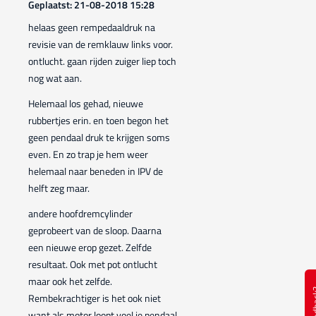
Geplaatst: 21-08-2018 15:28
helaas geen rempedaaldruk na
revisie van de remklauw links voor.
ontlucht. gaan rijden zuiger liep toch
nog wat aan.
Helemaal los gehad, nieuwe
rubbertjes erin. en toen begon het
geen pendaal druk te krijgen soms
even. En zo trap je hem weer
helemaal naar beneden in IPV de
helft zeg maar.
andere hoofdremcylinder
geprobeert van de sloop. Daarna
een nieuwe erop gezet. Zelfde
resultaat. Ook met pot ontlucht
maar ook het zelfde.
Feed
Rembekrachtiger is het ook niet
want als motor loopt voel je pendaal