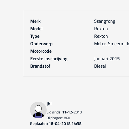
Merk
SsangYong
Model
Rexton
Type
Rexton
Onderwerp
Motor, Smeermid
Motorcode
Eerste inschrijving
januari 2015
Brandstof
Diesel
jhl
Lid sinds: 11-12-2010
Bijdragen: 860
Geplaatst: 18-04-2018 14:38