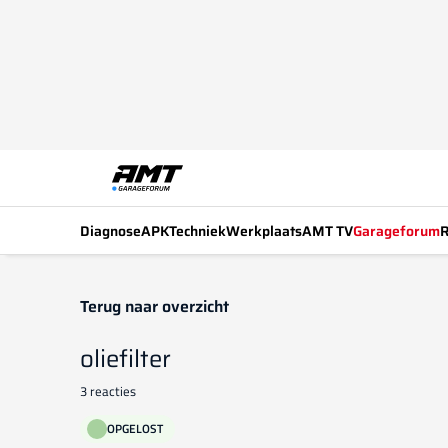
Diagnose
APK
Techniek
Werkplaats
AMT TV
Garageforum
R
Terug naar overzicht
oliefilter
3 reacties
OPGELOST