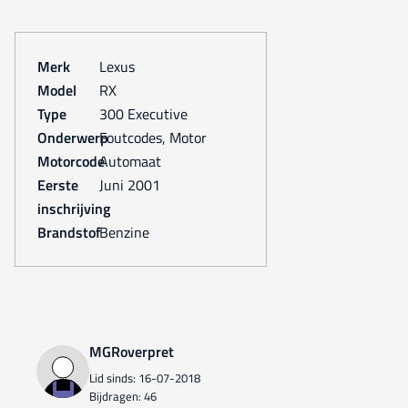
Merk
Lexus
Model
RX
Type
300 Executive
Onderwerp
Foutcodes, Motor
Motorcode
Automaat
Eerste
juni 2001
inschrijving
Brandstof
Benzine
MGRoverpret
Lid sinds: 16-07-2018
Bijdragen: 46