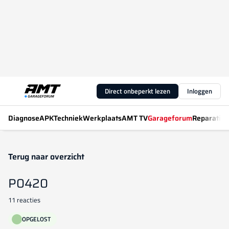
Direct onbeperkt lezen
Inloggen
Diagnose
APK
Techniek
Werkplaats
AMT TV
Garageforum
Reparatiew
Terug naar overzicht
P0420
11 reacties
OPGELOST