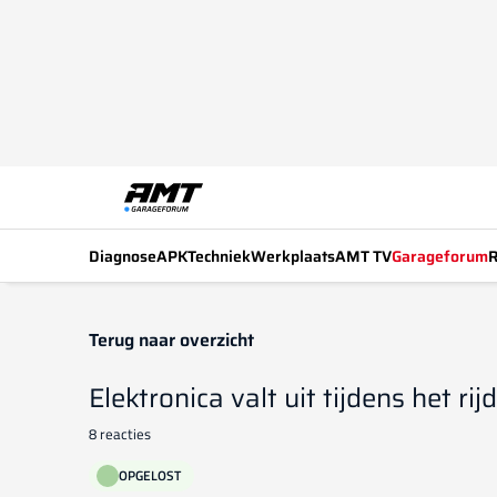
Diagnose
APK
Techniek
Werkplaats
AMT TV
Garageforum
R
Terug naar overzicht
Elektronica valt uit tijdens het rij
8 reacties
OPGELOST