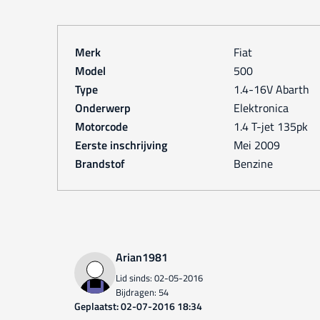
Merk
Fiat
Model
500
Type
1.4-16V Abarth
Onderwerp
Elektronica
Motorcode
1.4 T-jet 135pk
Eerste inschrijving
mei 2009
Brandstof
Benzine
Arian1981
Lid sinds: 02-05-2016
Bijdragen: 54
Geplaatst: 02-07-2016 18:34