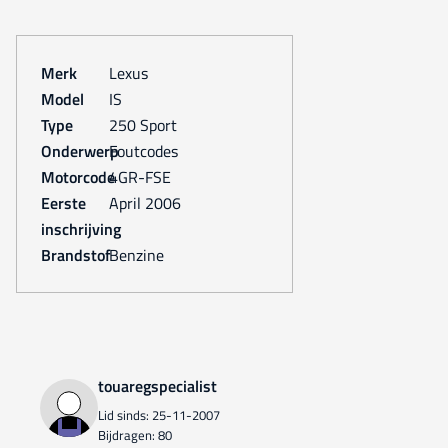
Merk
Lexus
Model
IS
Type
250 Sport
Onderwerp
Foutcodes
Motorcode
4GR-FSE
Eerste
april 2006
inschrijving
Brandstof
Benzine
touaregspecialist
Lid sinds: 25-11-2007
Bijdragen: 80