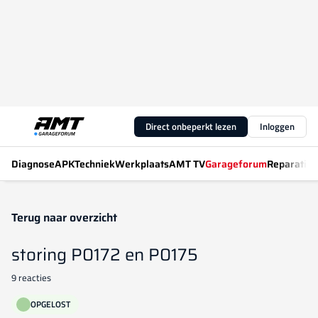
Direct onbeperkt lezen
Inloggen
Diagnose
APK
Techniek
Werkplaats
AMT TV
Garageforum
Reparatiew
Terug naar overzicht
storing P0172 en P0175
9 reacties
OPGELOST