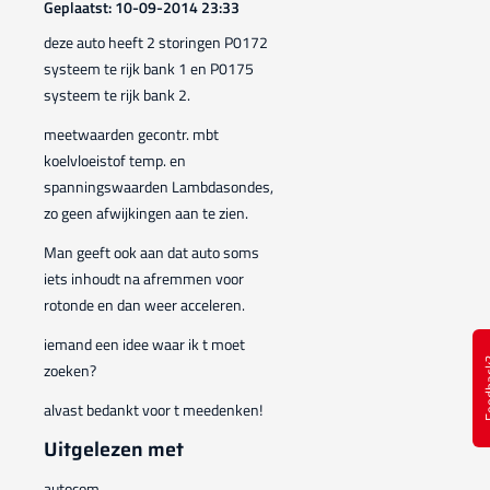
Geplaatst: 10-09-2014 23:33
deze auto heeft 2 storingen P0172
systeem te rijk bank 1 en P0175
systeem te rijk bank 2.
meetwaarden gecontr. mbt
koelvloeistof temp. en
spanningswaarden Lambdasondes,
zo geen afwijkingen aan te zien.
Man geeft ook aan dat auto soms
iets inhoudt na afremmen voor
rotonde en dan weer acceleren.
iemand een idee waar ik t moet
Feed
zoeken?
alvast bedankt voor t meedenken!
Uitgelezen met
autocom