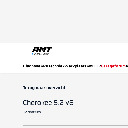
Diagnose
APK
Techniek
Werkplaats
AMT TV
Garageforum
R
Terug naar overzicht
Cherokee 5.2 v8
12 reacties