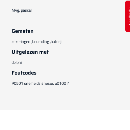
Mvg. pascal
Feed
Gemeten
zekeringen ,bedrading ,baterij
Uitgelezen met
delphi
Foutcodes
P0501 snelheids snesor, u0100 ?