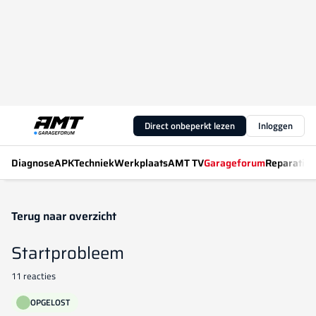
Direct onbeperkt lezen
Inloggen
Diagnose
APK
Techniek
Werkplaats
AMT TV
Garageforum
Reparatiew
Terug naar overzicht
Startprobleem
11 reacties
OPGELOST