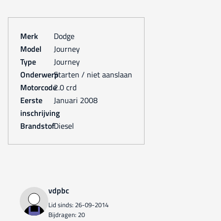
Merk
Dodge
Model
Journey
Type
Journey
Onderwerp
Starten / niet aanslaan
Motorcode
2.0 crd
Eerste
januari 2008
inschrijving
Brandstof
Diesel
vdpbc
Lid sinds: 26-09-2014
Bijdragen: 20