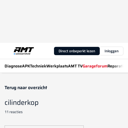
Direct onbeperkt lezen
Inloggen
Diagnose
APK
Techniek
Werkplaats
AMT TV
Garageforum
Reparatiew
Terug naar overzicht
cilinderkop
11 reacties