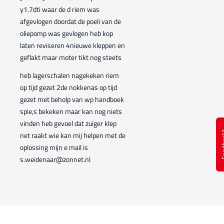
y1.7dti waar de d riem was
afgevlogen doordat de poeli van de
oliepomp was gevlogen heb kop
laten reviseren 4nieuwe kleppen en
geflakt maar moter tikt nog steets
heb lagerschalen nagekeken riem
op tijd gezet 2de nokkenas op tijd
gezet met beholp van wp handboek
spie,s bekeken maar kan nog niets
vinden heb gevoel dat zuiger klep
Feed
net raakt wie kan mij helpen met de
oplossing mijn e mail is
s.weidenaar@zonnet.nl