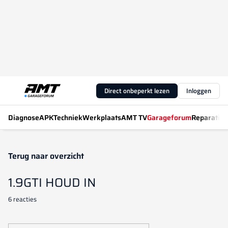
Direct onbeperkt lezen
Inloggen
Diagnose
APK
Techniek
Werkplaats
AMT TV
Garageforum
Reparatiew
Terug naar overzicht
1.9GTI HOUD IN
6 reacties