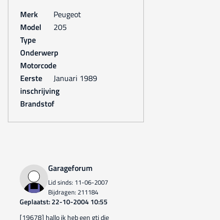
Merk
Peugeot
Model
205
Type
Onderwerp
Motorcode
Eerste
januari 1989
inschrijving
Brandstof
Garageforum
Lid sinds: 11-06-2007
Bijdragen: 211184
Geplaatst: 22-10-2004 10:55
[19678] hallo ik heb een gti die