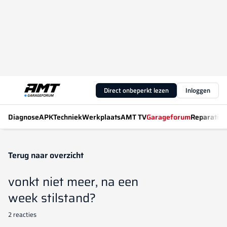
Direct onbeperkt lezen
Inloggen
Diagnose
APK
Techniek
Werkplaats
AMT TV
Garageforum
Reparatiew
Terug naar overzicht
vonkt niet meer, na een
week stilstand?
2 reacties