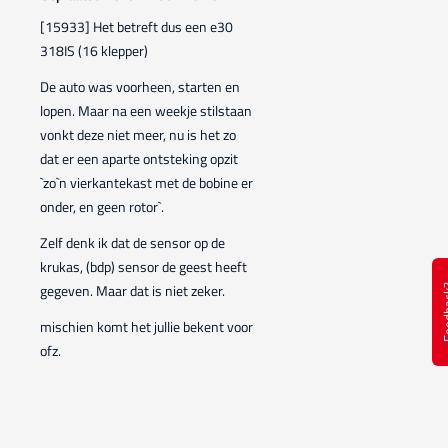
[15933] Het betreft dus een e30
318IS (16 klepper)
De auto was voorheen, starten en
lopen. Maar na een weekje stilstaan
vonkt deze niet meer, nu is het zo
dat er een aparte ontsteking opzit
`zo`n vierkantekast met de bobine er
onder, en geen rotor`.
Zelf denk ik dat de sensor op de
krukas, (bdp) sensor de geest heeft
gegeven. Maar dat is niet zeker.
Feed
mischien komt het jullie bekent voor
ofz.