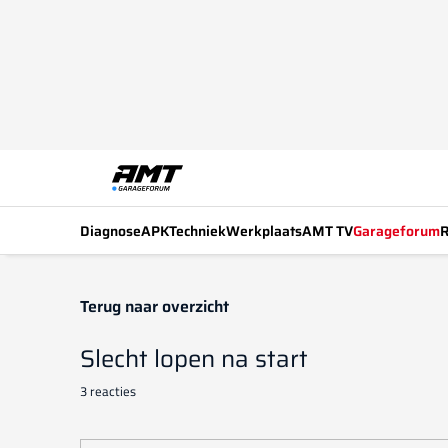
Diagnose
APK
Techniek
Werkplaats
AMT TV
Garageforum
R
Terug naar overzicht
Slecht lopen na start
3 reacties