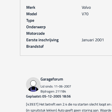
Merk
Volvo
Model
V70
Type
Onderwerp
Motorcode
Eerste inschrijving
januari 2001
Brandstof
Garageforum
Lid sinds: 11-06-2007
Bijdragen: 211184
Geplaatst: 05-12-2005 18:56
[43937] Het betreft een 2.4 die na starten slecht loopt en af
(in spruitstuk lekken) Auto geeft geen storing aan. Waarde