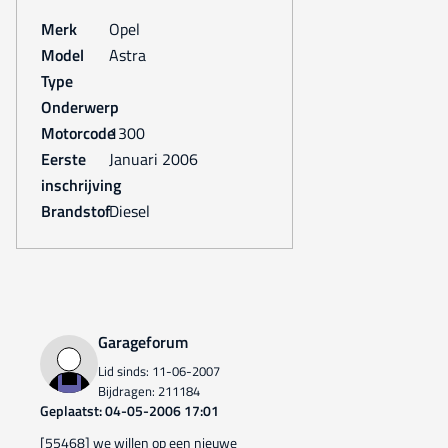
Merk
Opel
Model
Astra
Type
Onderwerp
Motorcode
1300
Eerste
januari 2006
inschrijving
Brandstof
Diesel
Garageforum
Lid sinds: 11-06-2007
Bijdragen: 211184
Geplaatst: 04-05-2006 17:01
[55468] we willen op een nieuwe