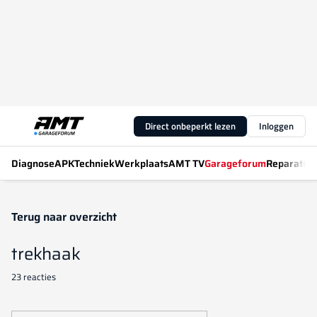
Direct onbeperkt lezen
Inloggen
Diagnose
APK
Techniek
Werkplaats
AMT TV
Garageforum
Reparatiew
Terug naar overzicht
trekhaak
23 reacties