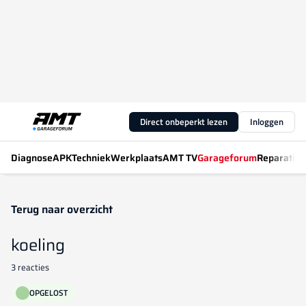
Direct onbeperkt lezen
Inloggen
Diagnose
APK
Techniek
Werkplaats
AMT TV
Garageforum
Reparatiew
Terug naar overzicht
koeling
3 reacties
OPGELOST