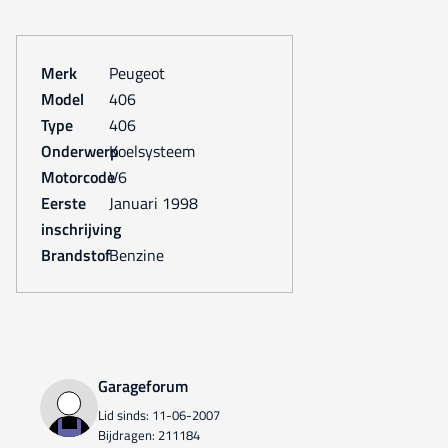
Merk
Peugeot
Model
406
Type
406
Onderwerp
Koelsysteem
Motorcode
V6
Eerste
januari 1998
inschrijving
Brandstof
Benzine
Garageforum
Lid sinds: 11-06-2007
Bijdragen: 211184