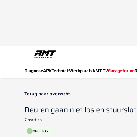
Diagnose
APK
Techniek
Werkplaats
AMT TV
Garageforum
R
Terug naar overzicht
Deuren gaan niet los en stuurslot 
7 reacties
OPGELOST