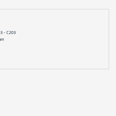
03 - C203
pen