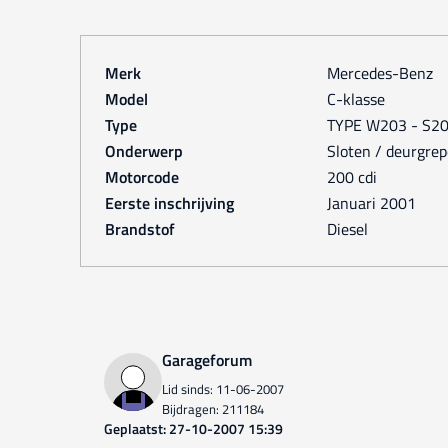
Merk
Mercedes-Benz
Model
C-klasse
Type
TYPE W203 - S2
Onderwerp
Sloten / deurgre
Motorcode
200 cdi
Eerste inschrijving
januari 2001
Brandstof
Diesel
Garageforum
Lid sinds: 11-06-2007
Bijdragen: 211184
Geplaatst: 27-10-2007 15:39