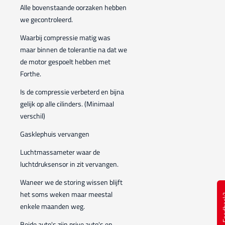
Alle bovenstaande oorzaken hebben
we gecontroleerd.
Waarbij compressie matig was
maar binnen de tolerantie na dat we
de motor gespoelt hebben met
Forthe.
Is de compressie verbeterd en bijna
gelijk op alle cilinders. (Minimaal
verschil)
Gasklephuis vervangen
Luchtmassameter waar de
luchtdruksensor in zit vervangen.
Waneer we de storing wissen blijft
het soms weken maar meestal
Feed
enkele maanden weg.
Beide auto's zijn prive auto's en