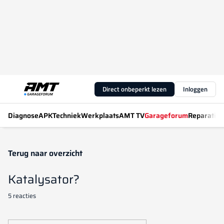
Direct onbeperkt lezen
Inloggen
Diagnose
APK
Techniek
Werkplaats
AMT TV
Garageforum
Reparatiew
Terug naar overzicht
Katalysator?
5 reacties