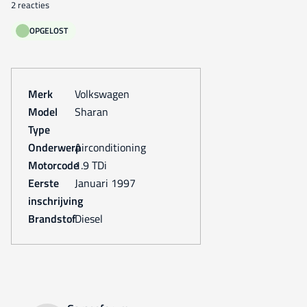
2 reacties
OPGELOST
Merk
Volkswagen
Model
Sharan
Type
Onderwerp
Airconditioning
Motorcode
1.9 TDi
Eerste
januari 1997
inschrijving
Brandstof
Diesel