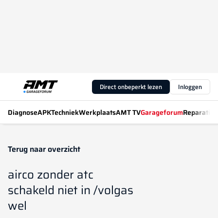
Direct onbeperkt lezen
Inloggen
Diagnose
APK
Techniek
Werkplaats
AMT TV
Garageforum
Reparatiew
Terug naar overzicht
airco zonder atc
schakeld niet in /volgas
wel