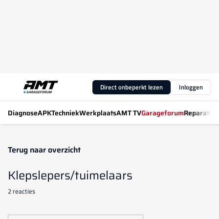
Direct onbeperkt lezen
Inloggen
Diagnose
APK
Techniek
Werkplaats
AMT TV
Garageforum
Reparatiew
Terug naar overzicht
Klepslepers/tuimelaars
2 reacties