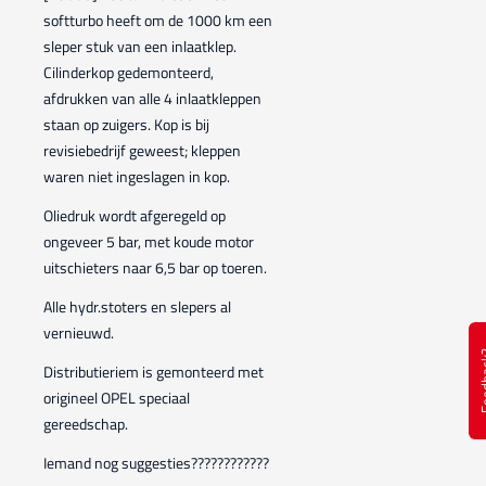
softturbo heeft om de 1000 km een
sleper stuk van een inlaatklep.
Cilinderkop gedemonteerd,
afdrukken van alle 4 inlaatkleppen
staan op zuigers. Kop is bij
revisiebedrijf geweest; kleppen
waren niet ingeslagen in kop.
Oliedruk wordt afgeregeld op
ongeveer 5 bar, met koude motor
uitschieters naar 6,5 bar op toeren.
Alle hydr.stoters en slepers al
vernieuwd.
Feed
Distributieriem is gemonteerd met
origineel OPEL speciaal
gereedschap.
Iemand nog suggesties????????????