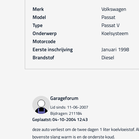
Merk
Volkswagen
Model
Passat
Type
Passat V
Onderwerp
Koelsysteem
Motorcode
Eerste inschrijving
januari 1998
Brandstof
Diesel
Garageforum
Lid sinds: 11-06-2007
Bijdragen: 211184
Geplaatst: 04-10-2004 12:43
deze auto verliest om de twee dagen 1 liter koelvloeistof. 
bovenste slang warm is en de onderste koud.