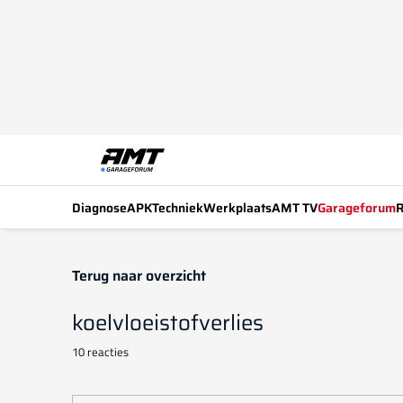
Diagnose
APK
Techniek
Werkplaats
AMT TV
Garageforum
R
Terug naar overzicht
koelvloeistofverlies
10 reacties