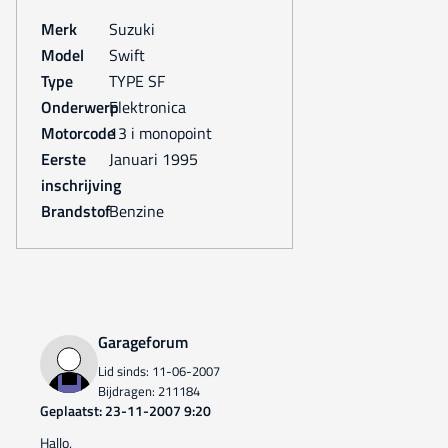
Merk
Suzuki
Model
Swift
Type
TYPE SF
Onderwerp
Elektronica
Motorcode
13 i monopoint
Eerste
januari 1995
inschrijving
Brandstof
Benzine
Garageforum
Lid sinds: 11-06-2007
Bijdragen: 211184
Geplaatst: 23-11-2007 9:20
Hallo,