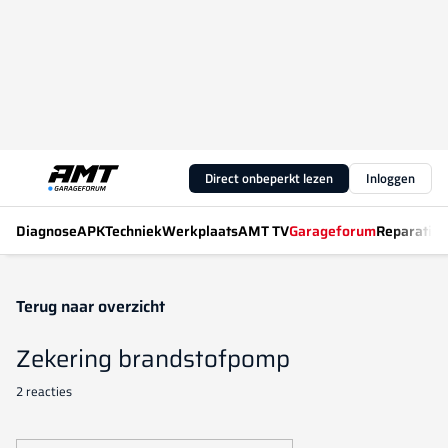
Direct onbeperkt lezen
Inloggen
Diagnose
APK
Techniek
Werkplaats
AMT TV
Garageforum
Reparatiew
Terug naar overzicht
Zekering brandstofpomp
2 reacties