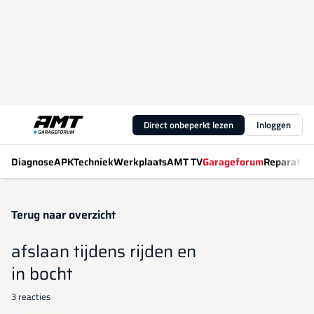
Direct onbeperkt lezen
Inloggen
Diagnose
APK
Techniek
Werkplaats
AMT TV
Garageforum
Reparatiew
Terug naar overzicht
afslaan tijdens rijden en
in bocht
3 reacties