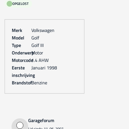
OPGELOST
Merk
Volkswagen
Model
Golf
Type
Golf III
Onderwerp
Motor
Motorcode
1.4 AHW
Eerste
januari 1998
inschrijving
Brandstof
Benzine
Garageforum
Lid sinds: 11-06-2007