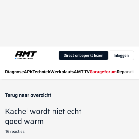
Direct onbeperkt lezen
Inloggen
Diagnose
APK
Techniek
Werkplaats
AMT TV
Garageforum
Reparatiew
Terug naar overzicht
Kachel wordt niet echt
goed warm
16 reacties