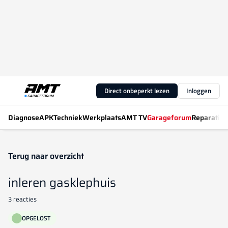
Direct onbeperkt lezen
Inloggen
Diagnose
APK
Techniek
Werkplaats
AMT TV
Garageforum
Reparatiew
Terug naar overzicht
inleren gasklephuis
3 reacties
OPGELOST