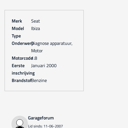
Merk
Seat
Model
Ibiza
Type
Onderwerp
Diagnose apparatuur,
Motor
Motorcode
1.8
Eerste
januari 2000
inschrijving
Brandstof
Benzine
Garageforum
Lid sinds: 11-06-2007