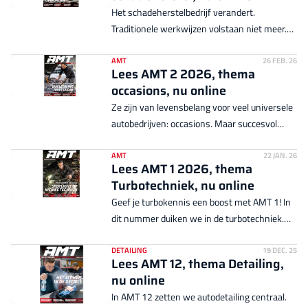
Het schadeherstelbedrijf verandert.
Traditionele werkwijzen volstaan niet meer.
Complexiteit en kosten drukken hun stempel.
Wat betekent dat in de praktijk? Waarin moet
AMT
26 FEB. 26
Lees AMT 2 2026, thema
je investeren? AMT helpt je kiezen.
occasions, nu online
Ze zijn van levensbelang voor veel universele
autobedrijven: occasions. Maar succesvol
handelen in tweedehands is een kunst. AMT
helpt je die kunst beheersen met dit nummer,
AMT
22 JAN. 26
Lees AMT 1 2026, thema
waarin we de loep leggen op occasions.
Turbotechniek, nu online
Geef je turbokennis een boost met AMT 1! In
dit nummer duiken we in de turbotechniek.
Want een turbo vervangen, dat kan iedereen
wel. Maar waarom gaan turbo's stuk? Hoe
DETAILING
19 DEC. 25
Lees AMT 12, thema Detailing,
voorkom je herhaling? Antwoorden op deze
nu online
en veel meer vragen lees je in AMT 1.
In AMT 12 zetten we autodetailing centraal.