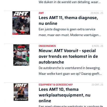
We duiken in de wereld van detailing, waar
techniek en esthetiek elkaar versterken en
waar kwaliteit het verschil maakt. Van trends
AMT
20 NOV. 25
Lees AMT 11, thema diagnose,
en tools tot de mensen achter het vak: deze
nu online
editie laat zien waarom detailing een
Een juiste diagnose is geen extra service
onmisbare schakel is in de moderne
meer, maar een must. Moderne voertuigen
automotive sector.
vragen om slimme technici, geavanceerde
apparatuur en een scherpe blik. Van
ONDERNEMEN
6 NOV. 25
Nieuw: AMT Vooruit - special
praktijkcases tot de nieuwste tools - in het
over trends en toekomst in de
novembernummer van AMT lees je hoe
autobranche
diagnose zich ontwikkelt én hoe jij meegaat
De autobranche is voortdurend in beweging.
met de werkplaats van morgen.
Maar welke kant gaan we op? Daarop geeft
AMT Vooruit, de speciale uitgave van AMT,
antwoorden. Lees de digitale versie hier.
EQUIPMENT & GEREEDSCHAP
23 OKT. 25
Lees AMT 10, thema
werkplaatsequipment, nu
online
Een goed uitgeruste werkplaats is vandaag de