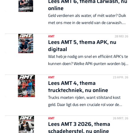
Lees AMT 6, thema Carwash, nu
online
Geld verdienen als water, of mét water? Duik
met ons mee in de wereld van de carwash.
Voor veel autobedrijven een winstgevende
nevenactiviteit. Waarin investeer je? Wat zijn
AMT
28 MEI 26
Lees AMT 5, thema APK, nu
de trends op gebied van technologie? En hoe
digitaal
haal je het maximale uit je wasstraat of
Wat heb je nodig om snel en efficiënt APK's te
wasbox? AMT geeft antwoord op deze en
kunnen doen? Welke APK-punten worden bij
andere vragen.
banden vaak over het hoofd gezien? En hoe
slaag je voor je eerste keurmeester-examen?
AMT
23 APR. 26
Lees AMT 4, thema
Dit en veel meer lees je in AMT 5!
trucktechniek, nu online
Trucks moeten rijden, want stilstand kost
geld. Daar ligt dus een cruciale rol voor de
werkplaats. En die zal moeten investeren om
de trucks van vandaag en morgen efficiënt te
AMT
26 MRT. 26
Lees AMT 3 2026, thema
servicen. Waarin investeer je? AMT geeft
schadeherstel, nu online
antwoord!